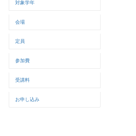
対象学年
会場
定員
参加費
受講料
お申し込み