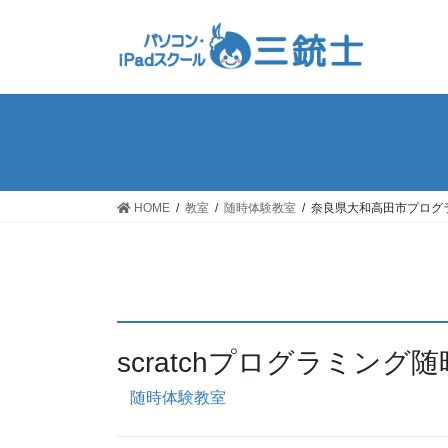
コ
ナ
ン
ビ
テ
ゲ
ン
ー
ツ
シ
へ
ョ
ス
ン
キ
に
ッ
移
HOME
教室
随時体験教室
奈良県大和高田市プログ
プ
動
scratchプログラミン
随時体験教室