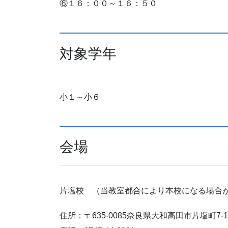
⑥１６：００～１６：５０
対象学年
小１～小６
会場
片塩校 （当教室都合により本校になる場合
住所：〒635-0085奈良県大和高田市片塩町7-1